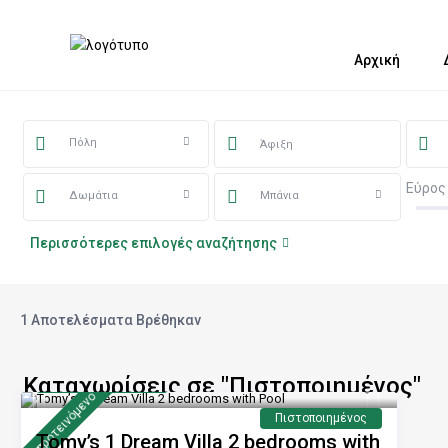
Αρχική
Πόλη
Εύρος
Δωμάτια
Μπάνια
Περισσότερες επιλογές αναζήτησης
1 Αποτελέσματα Βρέθηκαν
Καταχωρίσεις σε "Πιστοποιημένος"
από 240 €
/νύχτα
προτεινόμενo
Πιστοποιημένος
Tomy’s 1 Dream Villa 2 bedrooms with