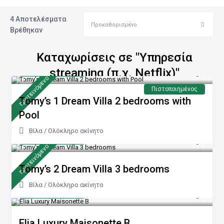
4 Αποτελέσματα
Προκαθορισμένο
Βρέθηκαν
Καταχωρίσεις σε "Υπηρεσία
από 240 €
streaming (π.χ. Netflix)"
/νύχτα
προτεινόμενo
Πιστοποιημένος
Tomy’s 1 Dream Villa 2 bedrooms with
Pool
Βίλα
/
Ολόκληρο ακίνητο
από 170 €
/νύχτα
προτεινόμενo
Tomy’s 2 Dream Villa 3 bedrooms
Βίλα
/
Ολόκληρο ακίνητο
από 100 €
/νύχτα
Elia Luxury Maisonette B