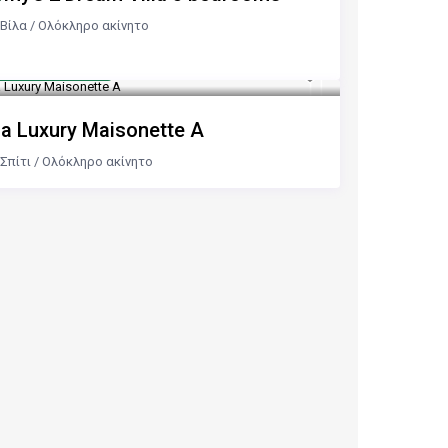
Βίλα
/
Ολόκληρο ακίνητο
πό 200 €
/νύχτα
ia Luxury Maisonette A
Σπίτι
/
Ολόκληρο ακίνητο