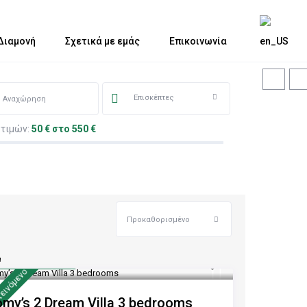
Διαμονή
Σχετικά με εμάς
Επικοινωνία
Επισκέπτες
 τιμών:
50 € στο 550 €
Προκαθορισμένο
"
πό 170 €
/νύχτα
εινόμενo
my’s 2 Dream Villa 3 bedrooms