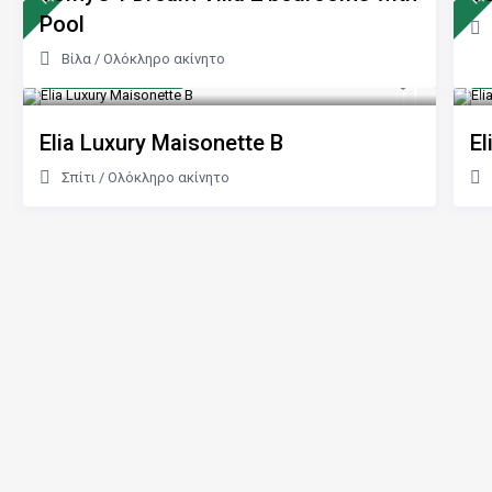
Pool
Βίλα
/
Ολόκληρο ακίνητο
από 100 €
α
/νύχτα
Elia Luxury Maisonette B
El
Σπίτι
/
Ολόκληρο ακίνητο