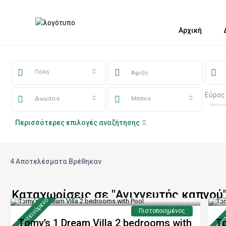
Αρχική
Πόλη
Εύρος
Δωμάτια
Μπάνια
Περισσότερες επιλογές αναζήτησης
4 Αποτελέσματα Βρέθηκαν
Καταχωρίσεις σε "Ανιχνευτής καπνού
από 240 €
α
/νύχτα
προτεινόμενo
προτ
Πιστοποιημένος
Tomy’s 1 Dream Villa 2 bedrooms with
To