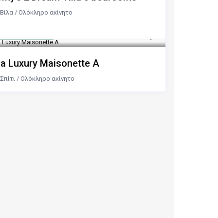
Βίλα
/
Ολόκληρο ακίνητο
πό 200 €
/νύχτα
ia Luxury Maisonette A
Σπίτι
/
Ολόκληρο ακίνητο