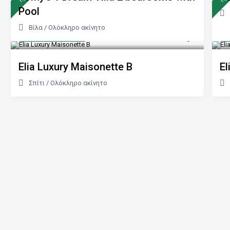
Pool
Βίλα
/
Ολόκληρο ακίνητο
από 100 €
α
/νύχτα
Elia Luxury Maisonette B
El
Σπίτι
/
Ολόκληρο ακίνητο