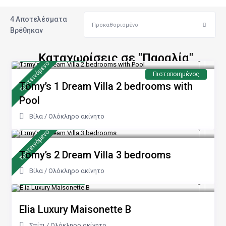
4 Αποτελέσματα
Προκαθορισμένο
Βρέθηκαν
από 240 €
Καταχωρίσεις σε "Παραλία"
/νύχτα
προτεινόμενo
Πιστοποιημένος
Tomy’s 1 Dream Villa 2 bedrooms with
Pool
Βίλα
/
Ολόκληρο ακίνητο
από 170 €
/νύχτα
προτεινόμενo
Tomy’s 2 Dream Villa 3 bedrooms
Βίλα
/
Ολόκληρο ακίνητο
από 100 €
/νύχτα
Elia Luxury Maisonette B
Σπίτι
/
Ολόκληρο ακίνητο