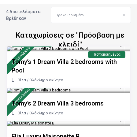
4 Αποτελέσματα
Προκαθορισμένο
Βρέθηκαν
Καταχωρίσεις σε "Πρόσβαση με
από 240 €
κλειδί"
/νύχτα
προτεινόμενo
Πιστοποιημένος
Tomy’s 1 Dream Villa 2 bedrooms with
Pool
Βίλα
/
Ολόκληρο ακίνητο
από 170 €
/νύχτα
προτεινόμενo
Tomy’s 2 Dream Villa 3 bedrooms
Βίλα
/
Ολόκληρο ακίνητο
από 100 €
/νύχτα
Elia Luxury Maisonette B